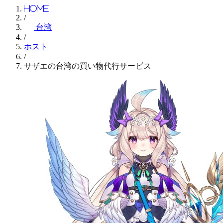
Home
/
台湾
/
ホスト
/
サザエの台湾の買い物代行サービス