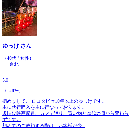
ゆっけ
さん
（40代 / 女性）
台北
5.0
（128件）
初めまして♩ ロコタビ歴10年以上のゆっけです。
主に代行購入を主に行なっております。
趣味は映画鑑賞、カフェ巡り、買い物と20代の頃から変わら
ずです。
初めてのご依頼する際は、お客様が少...