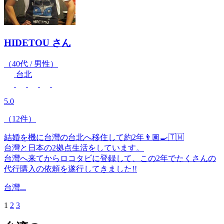
HIDETOU
さん
（40代 / 男性）
台北
5.0
（12件）
結婚を機に台灣の台北へ移住して約2年👨🏽‍🍳🇹🇼
台灣と日本の2拠点生活をしています。
台灣へ来てからロコタビに登録して、この2年でたくさんの
代行購入の依頼を遂行してきました!!
台灣...
1
2
3