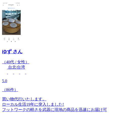
ゆず
さん
（40代 / 女性）
台北⁄台湾
5.0
（86件）
買い物代行いたします。
ローカル生活19年に突入しました!
フットワークの軽さを武器に現地の商品を迅速にお届け可