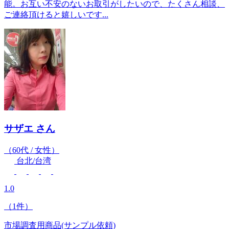
能。お互い不安のないお取引がしたいので、たくさん相談、
ご連絡頂けると嬉しいです...
サザエ
さん
（60代 / 女性）
台北/台湾
1.0
（1件）
市場調査用商品(サンプル依頼)