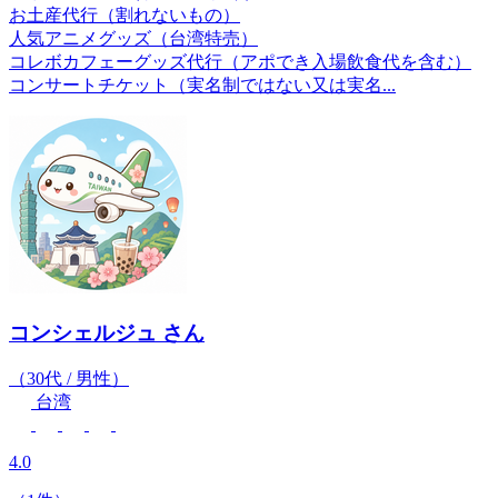
お土産代行（割れないもの）
人気アニメグッズ（台湾特売）
コレボカフェーグッズ代行（アポでき入場飲食代を含む）
コンサートチケット（実名制ではない又は実名...
コンシェルジュ
さん
（30代 / 男性）
台湾
4.0