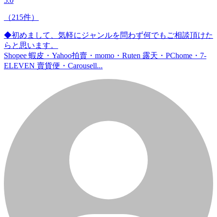
5.0
（215件）
◆初めまして、気軽にジャンルを問わず何でもご相談頂けた
らと思います。
Shopee 蝦皮・Yahoo拍賣・momo・Ruten 露天・PChome・7-
ELEVEN 賣貨便・Carousell...