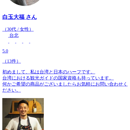
白玉大福
さん
（30代 / 女性）
台北
5.0
（13件）
初めまして、私は台湾と日本のハーフです。
台湾における観光ガイドの国家資格も持っています。
何かご希望の商品がございましたらお気軽にお問い合わせく
ださい。