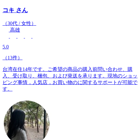
コキ
さん
（30代 / 女性）
高雄
5.0
（13件）
台湾在住14年です。ご希望の商品の購入前問い合わせ、購
入、受け取り、梱包、および発送を承ります。現地のショッ
ピング事情，人気店，お買い物のに関するサポートが可能で
す。