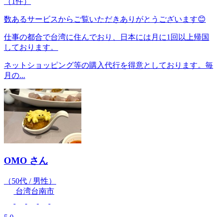
（1件）
数あるサービスからご覧いただきありがとうございます😊
仕事の都合で台湾に住んでおり、日本には月に1回以上帰国
しております。
ネットショッピング等の購入代行を得意としております。毎
月の...
OMO
さん
（50代 / 男性）
台湾台南市