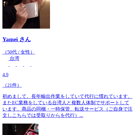
Yamei
さん
（50代 / 女性）
台湾
4.9
（21件）
初めまして。長年輸出作業をしていて代行に慣れています。
またEC業務をしている台湾人と複数人体制でサポートして
います。商品の同梱・一時保管、転送サービス（ご自身で注
文しこちらでは受取りからを代行）...