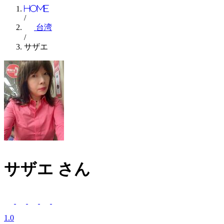
Home
/
台湾
/
サザエ
サザエ
さん
1.0