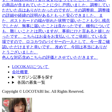
の商品が含まれていたことに少し戸惑いました。調整してい
ただいた点はありがたかったのですが、その調整前、調整後
の詳細や経緯の説明があるともっと安心できました。
ま
た、ポストカードの端が折れた状態で届いたことも少し残念
でしたが、無事に届いたことは良かったです。梱包について
も、難しいこととは思いますが、事前にひと言あると嬉しか
ったです。
こちらはお金をお支払いしてご依頼している立
場ですので、ロコカウのバイヤーの一人として、今一度ご確
認いただけますと幸いです。
改めて、今回は本当にありが
とうございました。
色んな対応含めこちらの評価とさせていただきます。
LOCOKAUについて
会社概要
マガジン記事を探す
各国の募集一覧
Copyright © LOCOTABI Inc. All Rights Reserved.