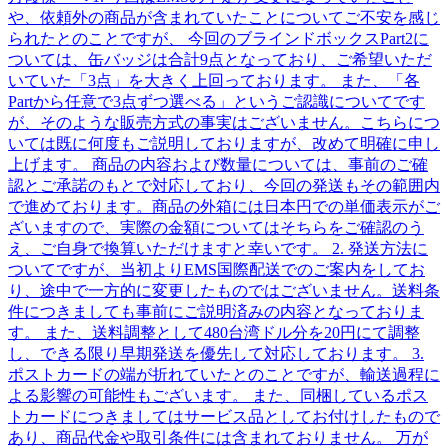
や、依頼外の商品が含まれていたことについてご不安を感じ
られたとのことですが、 今回のブラインドボックスPart2に
ついては、缶バッジは合計9点となっており、ご希望いただ
いていた「3点」を大きく上回っております。 また、「各
Partから任意で3点ずつ選べる」というご認識についてです
が、そのような販売方式の事実はございません。こちらにつ
いては既に何度もご説明しておりますが、改めて明確に申し
上げます。 商品の内容および数量については、事前のご確
認とご承諾のもとで対応しており、今回の発送もその範囲内
で進めております。商品の外箱には日本円での単価表示がご
ざいますので、実際の金額についてはそちらをご確認のう
え、ご自身で換算いただけますと幸いです。 2. 発送方法に
ついてですが、当初よりEMS国際配送でのご案内をしてお
り、途中で一方的に変更したものではございません。送料条
件につきましても事前にご説明済みの内容となっておりま
す。 また、送料調整として480台湾ドル分を20円にて調整
し、できる限り早期発送を優先して対応しております。 3.
ポストカードの端が折れていたとのことですが、輸送過程に
よる影響の可能性もございます。 また、同梱しているポス
トカードにつきましてはサービス品としてお付けしたもので
あり、商品代金や取引条件には含まれておりません。 万が