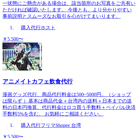
一状態にご懸念がある場合は、該当箇所のお写真をご共有い
ただければ確認いたします。 今後とも、より分かりやすい
事前説明とスムーズなお取引を心がけてまいります。
購入代行
ホスト
￥5,500〜
アニメイトカフェ飲食代行
漫画グッズ代行、商品代行料金は500~5000円。（ショップ
は限らず ）基本は商品代金＋台湾内の送料＋日本までの送
料の日本円換算、代行料金はロコ買う手数料＋ペイパル決済
手数料5%を含む。 お気軽にご相談ください。
購入代行
フリマ
Shopee 台湾
￥5,500〜