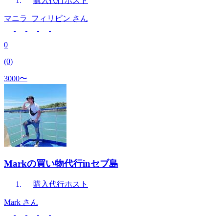
購入代行
ホスト
マニラ_フィリピン
さん
0
(0)
3000〜
Markの買い物代行inセブ島
購入代行
ホスト
Mark
さん