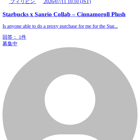
フィリピン
2026/07/11 10:10 (JST)
Starbucks x Sanrio Collab – Cinnamoroll Plush
Is anyone able to do a proxy purchase for me for the Star...
回答：
1件
募集中