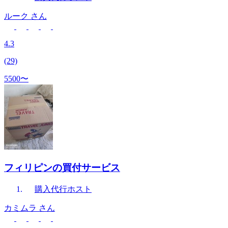
ルーク
さん
4.3
(29)
5500〜
フィリピンの買付サービス
購入代行
ホスト
カミムラ
さん