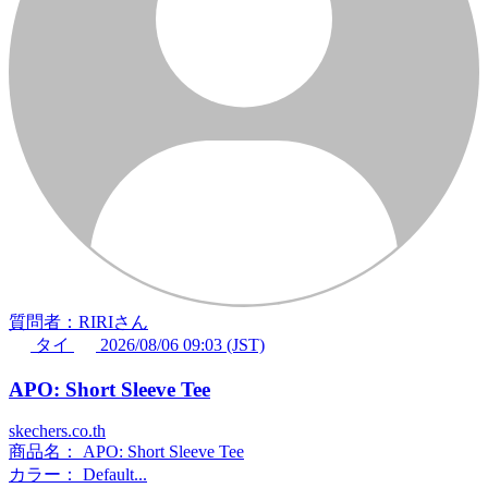
質問者：RIRIさん
タイ
2026/08/06 09:03 (JST)
APO: Short Sleeve Tee
skechers.co.th
商品名： APO: Short Sleeve Tee
カラー： Default...