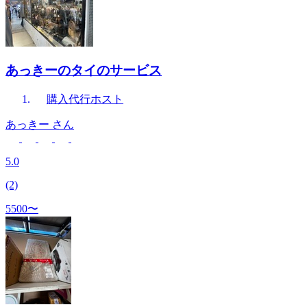
あっきーのタイのサービス
購入代行
ホスト
あっきー
さん
5.0
(2)
5500〜