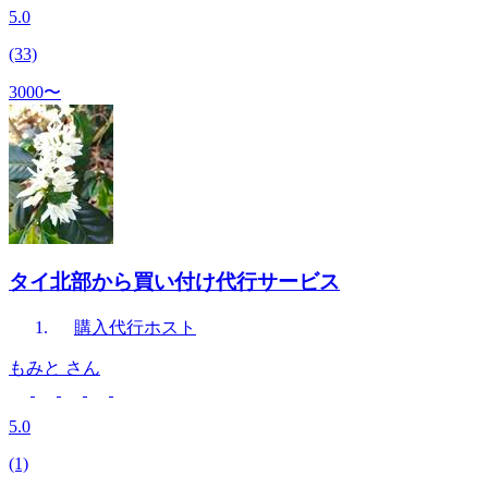
5.0
(33)
3000〜
タイ北部から買い付け代行サービス
購入代行
ホスト
もみと
さん
5.0
(1)