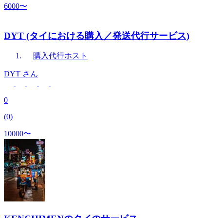
6000〜
DYT (タイにおける購入／発送代行サービス)
購入代行
ホスト
DYT
さん
0
(0)
10000〜