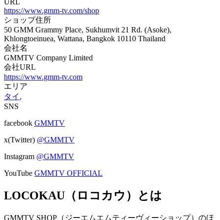
URL
https://www.gmm-tv.com/shop
ショップ住所
50 GMM Grammy Place, Sukhumvit 21 Rd. (Asoke),
Khlongtoeinuea, Wattana, Bangkok 10110 Thailand
会社名
GMMTV Company Limited
会社URL
https://www.gmm-tv.com
エリア
タイ
,
SNS
facebook
GMMTV
x(Twitter)
@GMMTV
Instagram
@GMMTV
YouTube
GMMTV OFFICIAL​​
LOCOKAU（ロコカウ）とは
GMMTV SHOP（ジーエムエムティーヴィーショップ）のほ