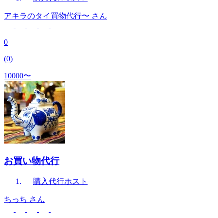
アキラのタイ買物代行〜
さん
0
(0)
10000〜
お買い物代行
購入代行
ホスト
ちっち
さん