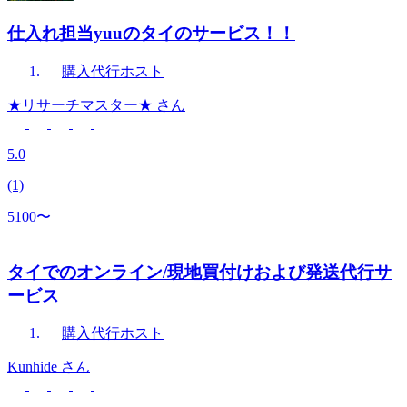
仕入れ担当yuuのタイのサービス！！
購入代行
ホスト
★リサーチマスター★
さん
5.0
(1)
5100〜
タイでのオンライン/現地買付けおよび発送代行サ
ービス
購入代行
ホスト
Kunhide
さん