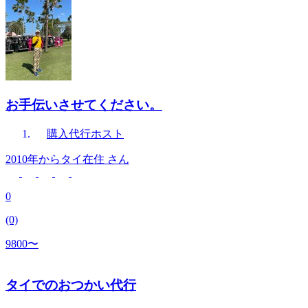
お手伝いさせてください。
購入代行
ホスト
2010年からタイ在住
さん
0
(0)
9800〜
タイでのおつかい代行