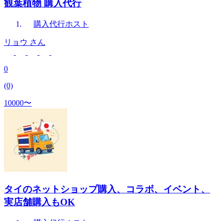
観葉植物 購入代行
購入代行
ホスト
リョウ
さん
0
(0)
10000〜
タイのネットショップ購入、コラボ、イベント、
実店舗購入もOK