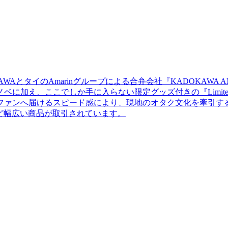
DOKAWAとタイのAmarinグループによる合弁会社『KADOKA
に加え、ここでしか手に入らない限定グッズ付きの『Limite
ファンへ届けるスピード感により、現地のオタク文化を牽引す
など幅広い商品が取引されています。