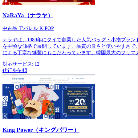
NaRaYa（ナラヤ）
中古品
アパレル
K-POP
ナラヤは、1989年にタイで創業した人気バッグ・小物ブラ
を手頃な価格で展開しています。品質の良さと使いやすさで
による丁寧な縫製にもこだわっています。韓国最大のフリマア
対応サービス:
12
代行を依頼
King Power（キングパワー）