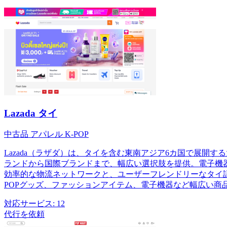
Lazada タイ
中古品
アパレル
K-POP
Lazada（ラザダ）は、タイを含む東南アジア6カ国で展
ランドから国際ブランドまで、幅広い選択肢を提供。電子機
効率的な物流ネットワークと、ユーザーフレンドリーなタイ
POPグッズ、ファッションアイテム、電子機器など幅広い商
対応サービス:
12
代行を依頼