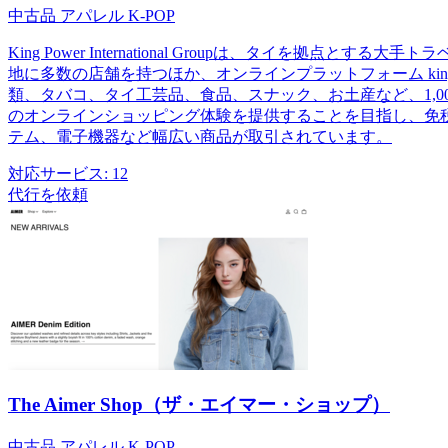
中古品
アパレル
K-POP
King Power International Groupは、タ
地に多数の店舗を持つほか、オンラインプラットフォーム kin
類、タバコ、タイ工芸品、食品、スナック、お土産など、1,
のオンラインショッピング体験を提供することを目指し、免税
テム、電子機器など幅広い商品が取引されています。
対応サービス:
12
代行を依頼
The Aimer Shop（ザ・エイマー・ショップ）
中古品
アパレル
K-POP