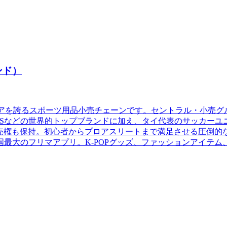
ランド）
位のシェアを誇るスポーツ用品小売チェーンです。セントラル・小売
SKECHERSなどの世界的トップブランドに加え、タイ代表のサッ
国内独占販売権も保持。初心者からプロアスリートまで満足させる圧
最大のフリマアプリ。K-POPグッズ、ファッションアイテ