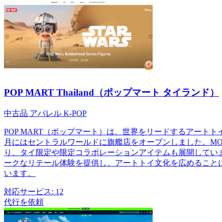
POP MART Thailand（ポップマート タイランド）
中古品
アパレル
K-POP
POP MART（ポップマート）は、世界をリードするアート
月にはセントラルワールドに旗艦店をオープンしました。MOLLY、
り、タイ限定や限定コラボレーションアイテムも展開してい
ークなリテール体験を提供し、アートトイ文化を広めることに
います。
対応サービス:
12
代行を依頼