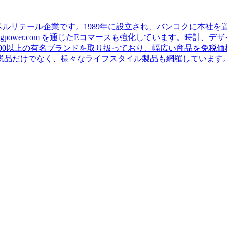
イを拠点とする大手トラベルリテール企業です。1989年に設立され、バン
gpower.com を通じたEコマースも強化しています。時計
000以上の有名ブランドを取り扱っており、幅広い商品を免税
品だけでなく、様々なライフスタイル製品も網羅しています。