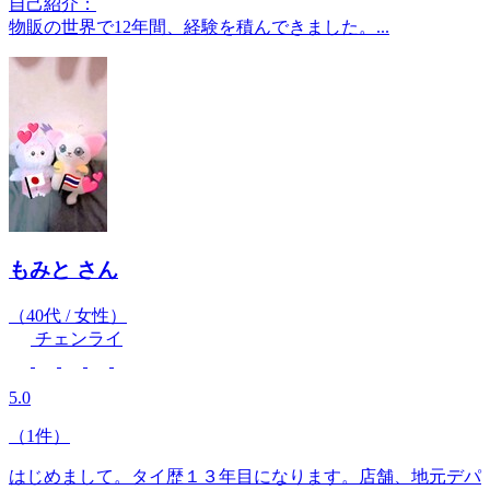
自己紹介：
物販の世界で12年間、経験を積んできました。...
もみと
さん
（40代 / 女性）
チェンライ
5.0
（1件）
はじめまして。タイ歴１３年目になります。店舗、地元デパ