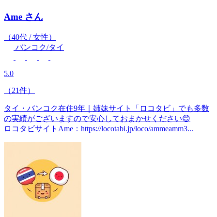
Ame
さん
（40代 / 女性）
バンコク/タイ
5.0
（21件）
タイ・バンコク在住9年｜姉妹サイト「ロコタビ」でも多数
の実績がございますので安心しておまかせください😊
ロコタビサイトAme：https://locotabi.jp/loco/ammeamm3...