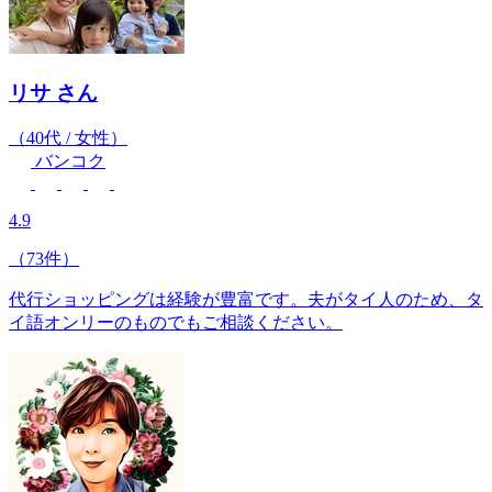
リサ
さん
（40代 / 女性）
バンコク
4.9
（73件）
代行ショッピングは経験が豊富です。夫がタイ人のため、タ
イ語オンリーのものでもご相談ください。