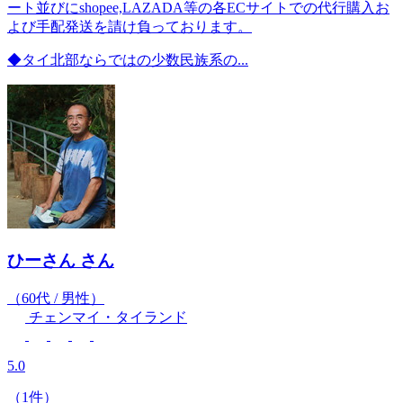
ート並びにshopee,LAZADA等の各ECサイトでの代行購入お
よび手配発送を請け負っております。
◆タイ北部ならではの少数民族系の...
ひーさん
さん
（60代 / 男性）
チェンマイ・タイランド
5.0
（1件）