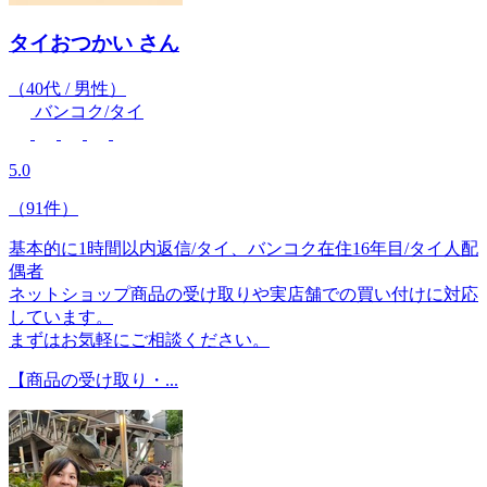
タイおつかい
さん
（40代 / 男性）
バンコク/タイ
5.0
（91件）
基本的に1時間以内返信/タイ、バンコク在住16年目/タイ人配
偶者
ネットショップ商品の受け取りや実店舗での買い付けに対応
しています。
まずはお気軽にご相談ください。
【商品の受け取り・...