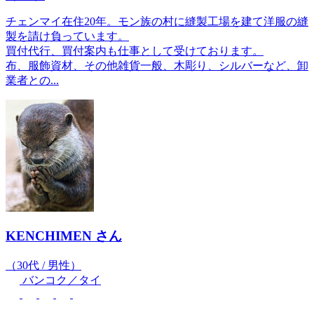
チェンマイ在住20年。モン族の村に縫製工場を建て洋服の縫
製を請け負っています。
買付代行、買付案内も仕事として受けております。
布、服飾資材、その他雑貨一般、木彫り、シルバーなど、卸
業者との...
KENCHIMEN
さん
（30代 / 男性）
バンコク／タイ