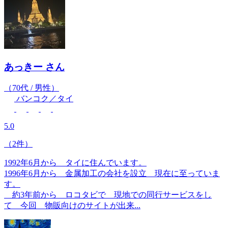
あっきー
さん
（70代 / 男性）
バンコク／タイ
5.0
（2件）
1992年6月から タイに住んでいます。
1996年6月から 金属加工の会社を設立 現在に至っていま
す。
約3年前から ロコタビで 現地での同行サービスをし
て 今回 物販向けのサイトが出来...