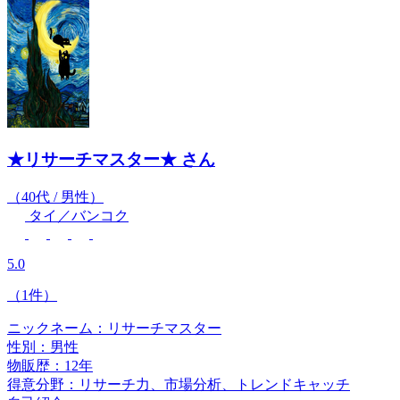
★リサーチマスター★
さん
（40代 / 男性）
タイ／バンコク
5.0
（1件）
ニックネーム：リサーチマスター
性別：男性
物販歴：12年
得意分野：リサーチ力、市場分析、トレンドキャッチ