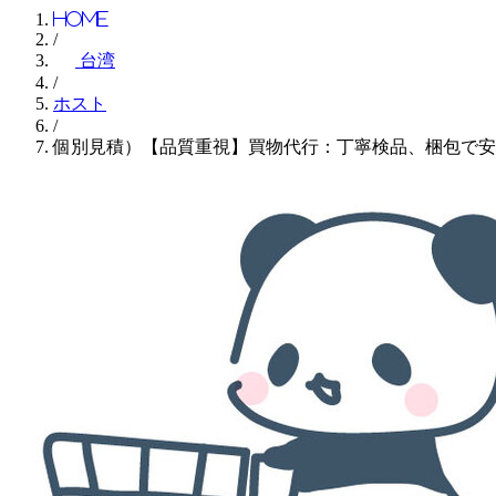
Home
/
台湾
/
ホスト
/
個別見積）【品質重視】買物代行：丁寧検品、梱包で安