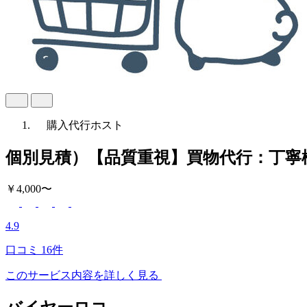
購入代行
ホスト
個別見積）【品質重視】買物代行：丁寧
￥4,000〜
4.9
口コミ
16件
このサービス内容を詳しく見る