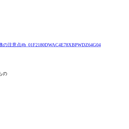
8249--代行業務の注意点#h_01F2180DWAC4E78XBPWDZ64G04
もの