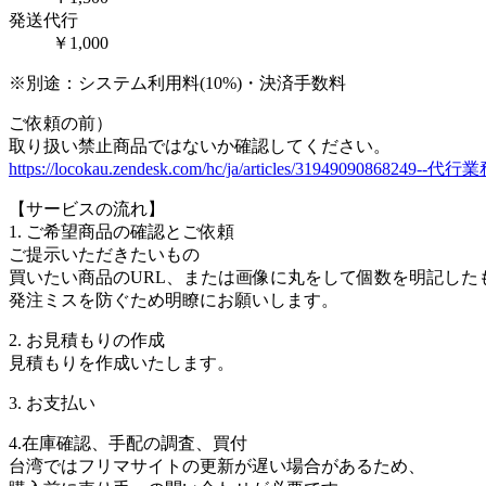
発送代行
￥1,000
※別途：システム利用料(10%)・決済手数料
ご依頼の前）
取り扱い禁止商品ではないか確認してください。
https://locokau.zendesk.com/hc/ja/articles/3194909086
【サービスの流れ】
1. ご希望商品の確認とご依頼
ご提示いただきたいもの
買いたい商品のURL、または画像に丸をして個数を明記した
発注ミスを防ぐため明瞭にお願いします。
2. お見積もりの作成
見積もりを作成いたします。
3. お支払い
4.在庫確認、手配の調査、買付
台湾ではフリマサイトの更新が遅い場合があるため、