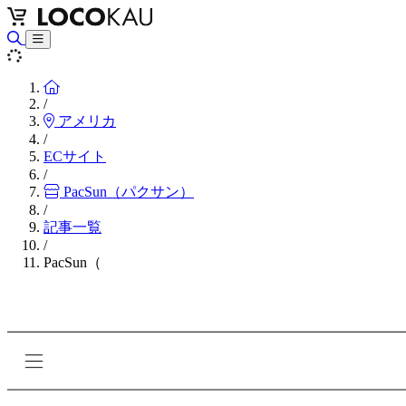
Home
/
アメリカ
/
ECサイト
/
PacSun（パクサン）
/
記事一覧
/
PacSun（