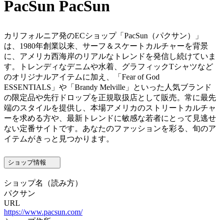
PacSun
PacSun
カリフォルニア発のECショップ「PacSun（パクサン）」
は、1980年創業以来、サーフ＆スケートカルチャーを背景
に、アメリカ西海岸のリアルなトレンドを発信し続けていま
す。トレンディなデニムや水着、グラフィックTシャツなど
のオリジナルアイテムに加え、「Fear of God
ESSENTIALS」や「Brandy Melville」といった人気ブランド
の限定品や先行ドロップを正規取扱店として販売。常に最先
端のスタイルを提供し、本場アメリカのストリートカルチャ
ーを求める方や、最新トレンドに敏感な若者にとって見逃せ
ない定番サイトです。あなたのファッションを彩る、旬のア
イテムがきっと見つかります。
ショップ情報
ショップ名
（読み方）
パクサン
URL
https://www.pacsun.com/