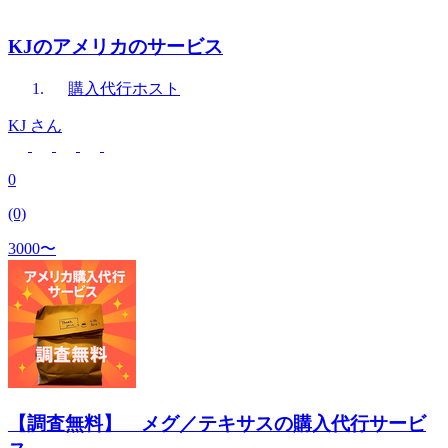
KJのアメリカのサービス
購入代行
ホスト
KJ
さん
0
(0)
3000〜
【調査無料】 メグ／テキサスの購入代行サービ