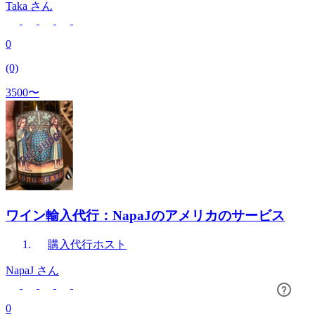
Taka
さん
0
(0)
3500〜
ワイン輸入代行：NapaJのアメリカのサービス
購入代行
ホスト
NapaJ
さん
0