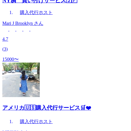
NY🗽 買い付けサービス🇯🇵
購入代行
ホスト
Mari J Brooklyn
さん
4.7
(3)
15000〜
アメリカ🇺🇸購入代行サービス🛒❤️
購入代行
ホスト