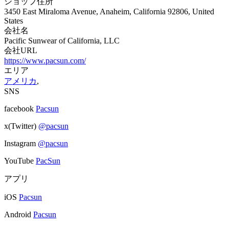
ショップ住所
3450 East Miraloma Avenue, Anaheim, California 92806, United
States
会社名
Pacific Sunwear of California, LLC
会社URL
https://www.pacsun.com/
エリア
アメリカ
,
SNS
facebook
Pacsun
x(Twitter)
@pacsun
Instagram
@pacsun
YouTube
PacSun
アプリ
iOS
Pacsun
Android
Pacsun