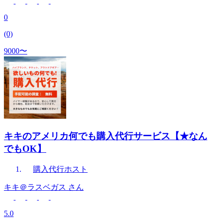
0
(0)
9000〜
キキのアメリカ何でも購入代行サービス【★なん
でもOK】
購入代行
ホスト
キキ＠ラスベガス
さん
5.0