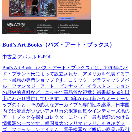
Bud's Art Books（バズ・アート・ブックス）
中古品
アパレル
K-POP
Bud's Art Books（バズ・アート・ブックス）は、1970年にバ
ド・プラント氏によって設立された、アメリカを代表するア
ート書籍の専門ショップです。コミック、グラフィックノベ
ル、ファンタジーアート、ピンナップ、イラストレーション
の歴史的資料など、ニッチで高品質な視覚芸術書籍を50年以
上にわたり提供しています。2026年からは新たなオーナーシ
ップのもと、その膨大なアーカイブと専門性を継承。日本国
内では流通が少ないアメリカの限定画集やインディーズ系の
アートブックを探すコレクターにとって、最も信頼のおける
情報源の一つです。韓国最大のフリマアプリ。K-POPグッ
ズ、ファッションアイテム、電子機器など幅広い商品が取引