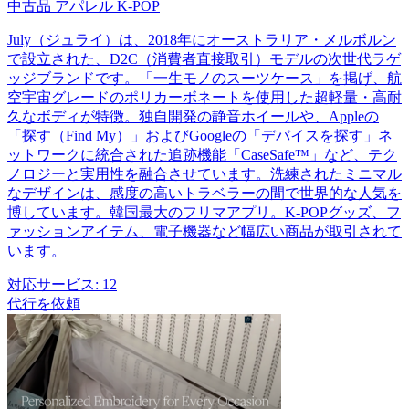
中古品
アパレル
K-POP
July（ジュライ）は、2018年にオーストラリア・メルボルン
で設立された、D2C（消費者直接取引）モデルの次世代ラゲ
ッジブランドです。「一生モノのスーツケース」を掲げ、航
空宇宙グレードのポリカーボネートを使用した超軽量・高耐
久なボディが特徴。独自開発の静音ホイールや、Appleの
「探す（Find My）」およびGoogleの「デバイスを探す」ネ
ットワークに統合された追跡機能「CaseSafe™」など、テク
ノロジーと実用性を融合させています。洗練されたミニマル
なデザインは、感度の高いトラベラーの間で世界的な人気を
博しています。韓国最大のフリマアプリ。K-POPグッズ、フ
ァッションアイテム、電子機器など幅広い商品が取引されて
います。
対応サービス:
12
代行を依頼