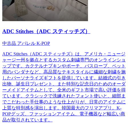
ADC Stitches（ADC スティッチズ）
中古品
アパレル
K-POP
ADC Stitches（ADC スティッチズ）は、アメリカ・ニュージ
ャージー州を拠点とするカスタム刺繍専門のオンラインショ
ップです。カクテルナプキンやポーチ、バスローブ、ペット
用のバンダナなど、高品質なテキスタイルに繊細な刺繍を施
したパーソナライズギフトを提供しています。結婚式の引き
出物、誕生日プレゼント、また特別な記念日のためのオーダ
ーメイドアイテムとして、全米のギフト市場で高い評価を得
ています。クラシックで洗練されたフォント使いと、細部ま
でこだわった手仕事のような仕上がりが、日常のアイテムに
上質な特別感を演出します。韓国最大のフリマアプリ。K-
POPグッズ、ファッションアイテム、電子機器など幅広い商
品が取引されています。