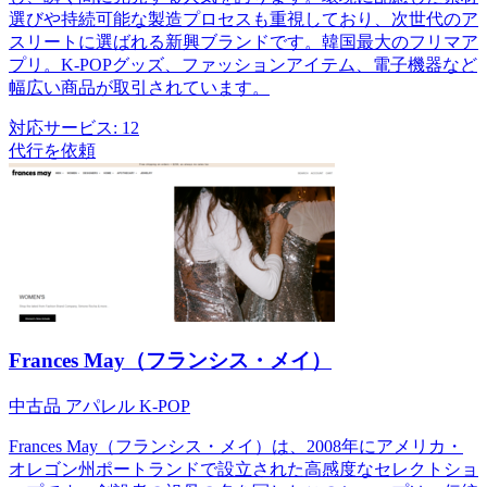
選びや持続可能な製造プロセスも重視しており、次世代のア
スリートに選ばれる新興ブランドです。韓国最大のフリマア
プリ。K-POPグッズ、ファッションアイテム、電子機器など
幅広い商品が取引されています。
対応サービス:
12
代行を依頼
Frances May（フランシス・メイ）
中古品
アパレル
K-POP
Frances May（フランシス・メイ）は、2008年にアメリカ・
オレゴン州ポートランドで設立された高感度なセレクトショ