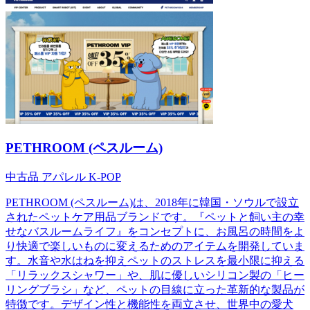
PETHROOM (ペスルーム)
中古品
アパレル
K-POP
PETHROOM (ペスルーム)は、2018年に韓国・ソウルで設立
されたペットケア用品ブランドです。『ペットと飼い主の幸
せなバスルームライフ』をコンセプトに、お風呂の時間をよ
り快適で楽しいものに変えるためのアイテムを開発していま
す。水音や水はねを抑えペットのストレスを最小限に抑える
「リラックスシャワー」や、肌に優しいシリコン製の「ヒー
リングブラシ」など、ペットの目線に立った革新的な製品が
特徴です。デザイン性と機能性を両立させ、世界中の愛犬