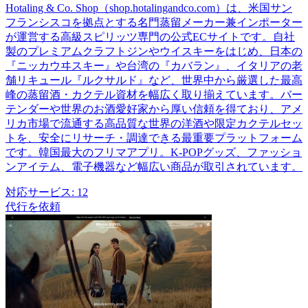
Hotaling & Co. Shop（shop.hotalingandco.com）は、米国サン
フランシスコを拠点とする名門蒸留メーカー兼インポーター
が運営する高級スピリッツ専門の公式ECサイトです。自社
製のプレミアムクラフトジンやウイスキーをはじめ、日本の
『ニッカウヰスキー』や台湾の『カバラン』、イタリアの老
舗リキュール『ルクサルド』など、世界中から厳選した最高
峰の蒸留酒・カクテル資材を幅広く取り揃えています。バー
テンダーや世界のお酒愛好家から厚い信頼を得ており、アメ
リカ市場で流通する高品質な世界の洋酒や限定カクテルセッ
トを、安全にリサーチ・調達できる最重要プラットフォーム
です。韓国最大のフリマアプリ。K-POPグッズ、ファッショ
ンアイテム、電子機器など幅広い商品が取引されています。
対応サービス:
12
代行を依頼