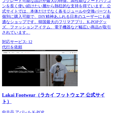
プグレード可能な設計が最大の特徴。高性能なノートパソコ
ンを長く使い続けたい層から熱狂的な支持を得ています。公
式サイトでは、本体だけでなく各モジュールや交換パーツも
個別に購入可能で、DIY精神あふれる日本のユーザーにも最
適なショップです。韓国最大のフリマアプリ。K-POPグッ
ズ、ファッションアイテム、電子機器など幅広い商品が取引
されています。
対応サービス:
12
代行を依頼
Lakai Footwear（ラカイ フットウェア 公式サイ
ト）
中古品
アパレル
K-POP