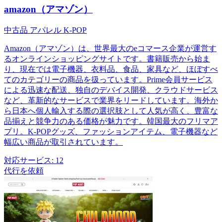
amazon（アマゾン）
中古品
アパレル
K-POP
Amazon（アマゾン）は、世界最大のeコマース企業が運営す
るオンラインショッピングサイトです。書籍販売から始ま
り、現在では電子機器、衣料品、食品、家具など、ほぼすべ
てのカテゴリーの商品を扱っています。Prime会員サービス
による迅速な配送、独自のデバイス開発、クラウドサービス
など、革新的なサービスで業界をリードしています。海外か
ら日本へ個人輸入する際の選択肢として人気が高く、豊富な
品揃えと競争力のある価格が魅力です。韓国最大のフリマア
プリ。K-POPグッズ、ファッションアイテム、電子機器など
幅広い商品が取引されています。
対応サービス:
12
代行を依頼