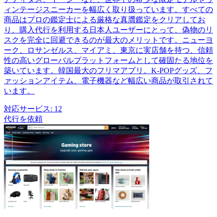
ィンテージスニーカーを幅広く取り扱っています。すべての
商品はプロの鑑定士による厳格な真贋鑑定をクリアしてお
り、購入代行を利用する日本人ユーザーにとって、偽物のリ
スクを完全に回避できるのが最大のメリットです。ニューヨ
ーク、ロサンゼルス、マイアミ、東京に実店舗を持つ、信頼
性の高いグローバルプラットフォームとして確固たる地位を
築いています。韓国最大のフリマアプリ。K-POPグッズ、フ
ァッションアイテム、電子機器など幅広い商品が取引されて
います。
対応サービス:
12
代行を依頼