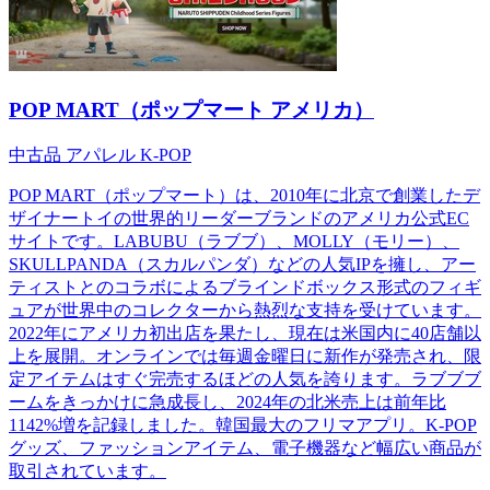
POP MART（ポップマート アメリカ）
中古品
アパレル
K-POP
POP MART（ポップマート）は、2010年に北京で創業したデ
ザイナートイの世界的リーダーブランドのアメリカ公式EC
サイトです。LABUBU（ラブブ）、MOLLY（モリー）、
SKULLPANDA（スカルパンダ）などの人気IPを擁し、アー
ティストとのコラボによるブラインドボックス形式のフィギ
ュアが世界中のコレクターから熱烈な支持を受けています。
2022年にアメリカ初出店を果たし、現在は米国内に40店舗以
上を展開。オンラインでは毎週金曜日に新作が発売され、限
定アイテムはすぐ完売するほどの人気を誇ります。ラブブブ
ームをきっかけに急成長し、2024年の北米売上は前年比
1142%増を記録しました。韓国最大のフリマアプリ。K-POP
グッズ、ファッションアイテム、電子機器など幅広い商品が
取引されています。