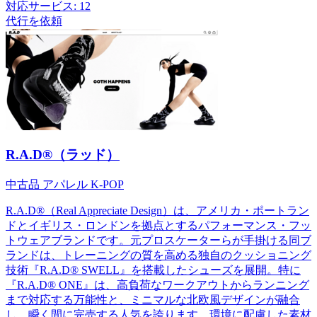
対応サービス:
12
代行を依頼
R.A.D®（ラッド）
中古品
アパレル
K-POP
R.A.D®（Real Appreciate Design）は、アメリカ・ポートラン
ドとイギリス・ロンドンを拠点とするパフォーマンス・フッ
トウェアブランドです。元プロスケーターらが手掛ける同ブ
ランドは、トレーニングの質を高める独自のクッショニング
技術『R.A.D® SWELL』を搭載したシューズを展開。特に
『R.A.D® ONE』は、高負荷なワークアウトからランニング
まで対応する万能性と、ミニマルな北欧風デザインが融合
し、瞬く間に完売する人気を誇ります。環境に配慮した素材