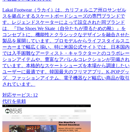
Lakai Footwear（ラカイ）は、カリフォルニア州ロサンゼル
スを拠点とするスケートボードシューズの専門ブランドで
す。レジェンドスケーターによって設立された同ブランド
は、『The Shoes We Skate（自分たちが滑るための靴）』を
コンセプトに、機能性とクラシックなデザインを融合させた
製品を展開しています。プロモデルからライフスタイルスニ
ーカーまで幅広く揃い、特に米国公式サイトでは、日本国内
では入手困難なアーティスト・キャラクターとのコラボレー
ションアイテムや、豊富なアパレルコレクションが完備され
ています。本格的なスケートシューズを本場から調達したい
ユーザーに最適です。韓国最大のフリマアプリ。K-POPグッ
ズ、ファッションアイテム、電子機器など幅広い商品が取引
されています。
対応サービス:
12
代行を依頼