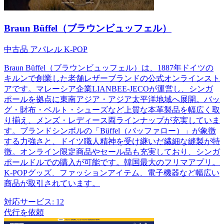
Braun Büffel（ブラウンビュッフェル）
中古品
アパレル
K-POP
Braun Büffel（ブラウンビュッフェル）は、1887年ドイツの
キルンで創業した老舗レザーブランドの公式オンラインスト
アです。マレーシア企業LIANBEE-JECOが運営し、シンガ
ポールを拠点に東南アジア・アジア太平洋地域へ展開。バッ
グ・財布・ベルト・シューズなど上質な本革製品を幅広く取
り揃え、メンズ・レディース両ラインナップが充実していま
す。ブランドシンボルの「Büffel（バッファロー）」が象徴
する力強さと、ドイツ職人精神を受け継いだ繊細な縫製が特
徴。オンライン限定商品やセール品も充実しており、シンガ
ポールドルでの購入が可能です。韓国最大のフリマアプリ。
K-POPグッズ、ファッションアイテム、電子機器など幅広い
商品が取引されています。
対応サービス:
12
代行を依頼