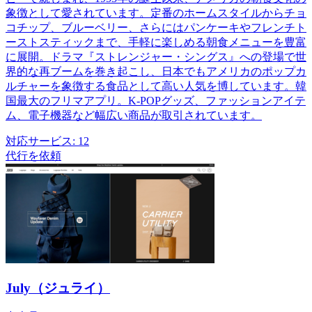
象徴として愛されています。定番のホームスタイルからチョ
コチップ、ブルーベリー、さらにはパンケーキやフレンチト
ーストスティックまで、手軽に楽しめる朝食メニューを豊富
に展開。ドラマ『ストレンジャー・シングス』への登場で世
界的な再ブームを巻き起こし、日本でもアメリカのポップカ
ルチャーを象徴する食品として高い人気を博しています。韓
国最大のフリマアプリ。K-POPグッズ、ファッションアイテ
ム、電子機器など幅広い商品が取引されています。
対応サービス:
12
代行を依頼
July（ジュライ）