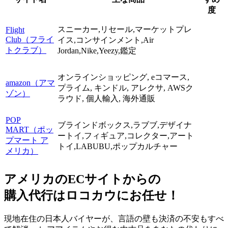
度
スニーカー,リセール,マーケットプレ
Flight
Club（フライ
イス,コンサインメント,Air
トクラブ）
Jordan,Nike,Yeezy,鑑定
オンラインショッピング, eコマース,
amazon（アマ
プライム, キンドル, アレクサ, AWSク
ゾン）
ラウド, 個人輸入, 海外通販
POP
ブラインドボックス,ラブブ,デザイナ
MART（ポッ
ートイ,フィギュア,コレクター,アート
プマート ア
トイ,LABUBU,ポップカルチャー
メリカ）
アメリカのECサイトからの
購入代行は
ロコカウ
にお任せ！
現地在住の日本人バイヤーが、言語の壁も決済の不安もすべ