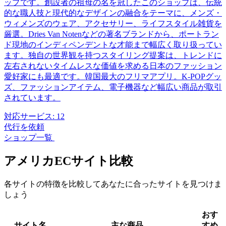
ップです。創設者の祖母の名を冠したこのショップは、伝統
的な職人技と現代的なデザインの融合をテーマに、メンズ・
ウィメンズのウェア、アクセサリー、ライフスタイル雑貨を
厳選。Dries Van Notenなどの著名ブランドから、ポートラン
ド現地のインディペンデントな才能まで幅広く取り扱ってい
ます。独自の世界観を持つスタイリング提案は、トレンドに
左右されないタイムレスな価値を求める日本のファッション
愛好家にも最適です。韓国最大のフリマアプリ。K-POPグッ
ズ、ファッションアイテム、電子機器など幅広い商品が取引
されています。
対応サービス:
12
代行を依頼
ショップ一覧
アメリカECサイト比較
各サイトの特徴を比較してあなたに合ったサイトを見つけま
しょう
おす
サイト名
主な商品
すめ