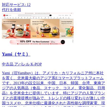
対応サービス:
12
代行を依頼
Yami（ヤミ）
中古品
アパレル
K-POP
Yami（旧Yamibuy）は、アメリカ・カリフォルニア州に本社
を置く、北米最大級のアジア系Eコマースプラットフォーム
です。2013年の設立以来、中国、日本、韓国、台湾、東南ア
ジアの人気商品（食品、スナック、コスメ、電化製品、日用
品）を北米全土に提供しています。特にアジアの人気ブラン
ドとの直接提携が強みで、トレンドの移り変わりが激しい中
国コスメや、北米仕様に最適化された高性能な調理家電、現