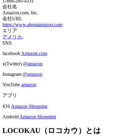
1-888-280-4331
会社名
Amazon.com, Inc.
会社URL
https://www.aboutamazon.com
エリア
アメリカ
,
SNS
facebook
Amazon.com
x(Twitter)
@amazon
Instagram
@amazon
YouTube
amazon
アプリ
iOS
Amazon Shopping
Android
Amazon Shopping
LOCOKAU（ロコカウ）とは