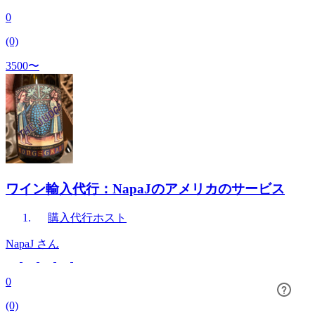
0
(0)
3500〜
ワイン輸入代行：NapaJのアメリカのサービス
購入代行
ホスト
NapaJ
さん
0
(0)