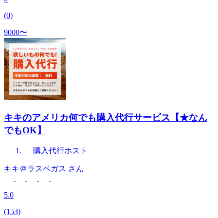
(0)
9000〜
キキのアメリカ何でも購入代行サービス【★なん
でもOK】
購入代行
ホスト
キキ＠ラスベガス
さん
5.0
(153)