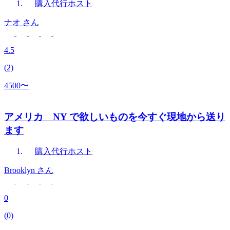
購入代行
ホスト
ナオ
さん
4.5
(2)
4500〜
アメリカ NY で欲しいものを今すぐ現地から送り
ます
購入代行
ホスト
Brooklyn
さん
0
(0)