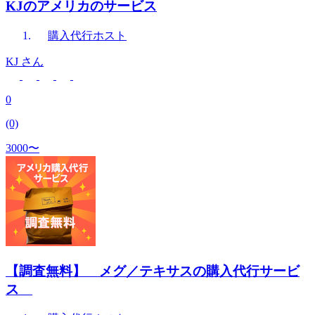
KJのアメリカのサービス
購入代行
ホスト
KJ
さん
0
(0)
3000〜
【調査無料】 メグ／テキサスの購入代行サービ
ス