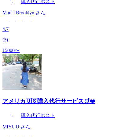
購入代行
ホスト
Mari J Brooklyn
さん
4.7
(3)
15000〜
アメリカ🇺🇸購入代行サービス🛒❤️
購入代行
ホスト
MIYUU
さん