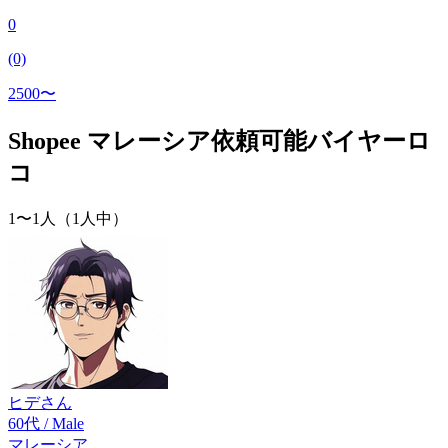
0
(0)
2500〜
Shopee マレーシア依頼可能バイヤーロ
コ
1〜1人（1人中）
ヒデ
さん
60代
/ Male
マレーシア