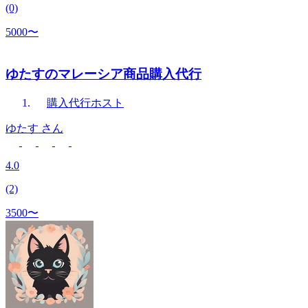
(0)
5000〜
ゆたすのマレーシア商品購入代行
購入代行
ホスト
ゆたす
さん
4.0
(2)
3500〜