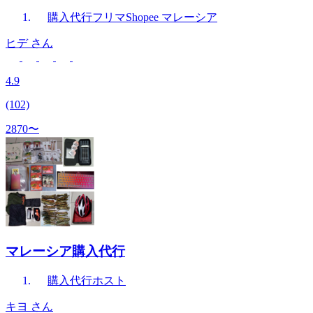
購入代行
フリマ
Shopee マレーシア
ヒデ
さん
4.9
(102)
2870〜
マレーシア購入代行
購入代行
ホスト
キヨ
さん