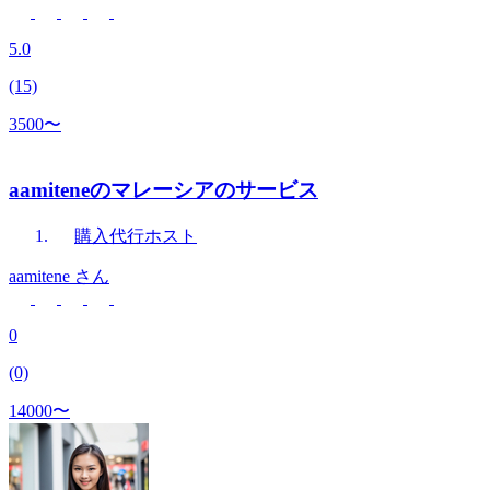
5.0
(15)
3500〜
aamiteneのマレーシアのサービス
購入代行
ホスト
aamitene
さん
0
(0)
14000〜