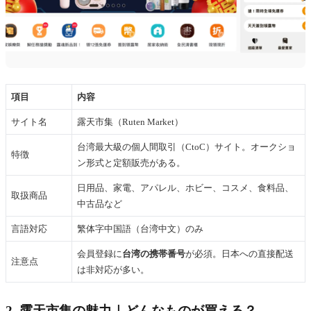
項目
内容
サイト名
露天市集（Ruten Market）
台湾最大級の個人間取引（CtoC）サイト。オークショ
特徴
ン形式と定額販売がある。
日用品、家電、アパレル、ホビー、コスメ、食料品、
取扱商品
中古品など
言語対応
繁体字中国語（台湾中文）のみ
会員登録に
台湾の携帯番号
が必須。日本への直接配送
注意点
は非対応が多い。
2. 露天市集の魅力｜どんなものが買える？