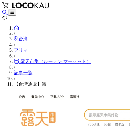
Home
/
台湾
/
フリマ
/
露天市集（ルーテン マーケット）
/
記事一覧
/
【台湾通販】露