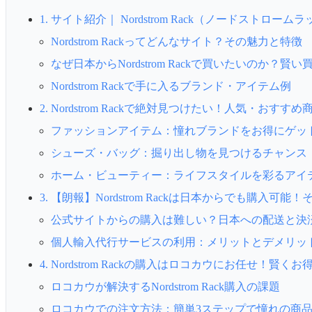
1. サイト紹介｜ Nordstrom Rack（ノードストロー
Nordstrom Rackってどんなサイト？その魅力と特徴
なぜ日本からNordstrom Rackで買いたいのか？賢い
Nordstrom Rackで手に入るブランド・アイテム例
2. Nordstrom Rackで絶対見つけたい！人気・おす
ファッションアイテム：憧れブランドをお得にゲッ
シューズ・バッグ：掘り出し物を見つけるチャンス
ホーム・ビューティー：ライフスタイルを彩るアイ
3. 【朗報】Nordstrom Rackは日本からでも購入可
公式サイトからの購入は難しい？日本への配送と決
個人輸入代行サービスの利用：メリットとデメリッ
4. Nordstrom Rackの購入はロコカウにお任せ！賢
ロコカウが解決するNordstrom Rack購入の課題
ロコカウでの注文方法：簡単3ステップで憧れの商