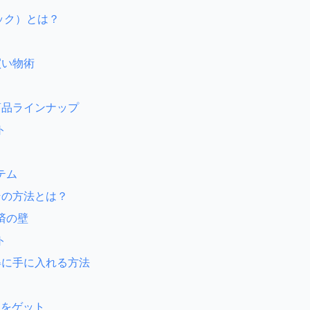
ムラック）とは？
買い物術
すめ商品ラインナップ
ト
テム
能！その方法とは？
済の壁
ト
くお得に手に入れる方法
品をゲット