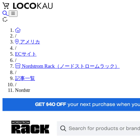
Home
/
アメリカ
/
ECサイト
/
Nordstrom Rack（ノードストロームラック）
/
記事一覧
/
Nordstr