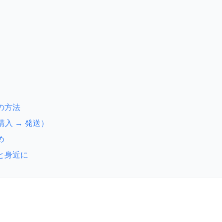
の方法
購入 → 発送）
め
と身近に