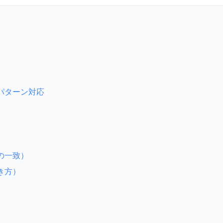
パターン対応
の一致）
き方）