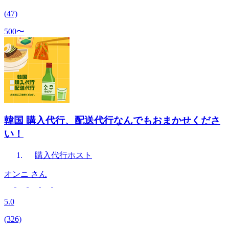
(47)
500〜
韓国 購入代行、配送代行なんでもおまかせくださ
い！
購入代行
ホスト
オンニ
さん
5.0
(326)