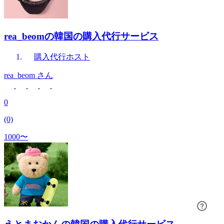
rea_beomの韓国の購入代行サービス
購入代行
ホスト
rea_beom
さん
0
(0)
1000〜