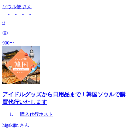
ソウル便
さん
0
(0)
900〜
アイドルグッズから日用品まで！韓国ソウルで購
買代行いたします
購入代行
ホスト
higakijin
さん