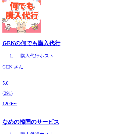
GENの何でも購入代行
購入代行
ホスト
GEN
さん
5.0
(291)
1200〜
なめの韓国のサービス