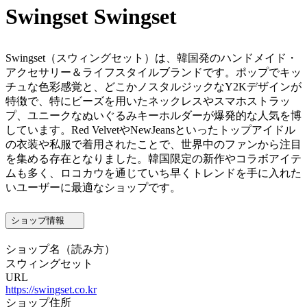
Swingset
Swingset
Swingset（スウィングセット）は、韓国発のハンドメイド・
アクセサリー＆ライフスタイルブランドです。ポップでキッ
チュな色彩感覚と、どこかノスタルジックなY2Kデザインが
特徴で、特にビーズを用いたネックレスやスマホストラッ
プ、ユニークなぬいぐるみキーホルダーが爆発的な人気を博
しています。Red VelvetやNewJeansといったトップアイドル
の衣装や私服で着用されたことで、世界中のファンから注目
を集める存在となりました。韓国限定の新作やコラボアイテ
ムも多く、ロコカウを通じていち早くトレンドを手に入れた
いユーザーに最適なショップです。
ショップ情報
ショップ名
（読み方）
スウィングセット
URL
https://swingset.co.kr
ショップ住所