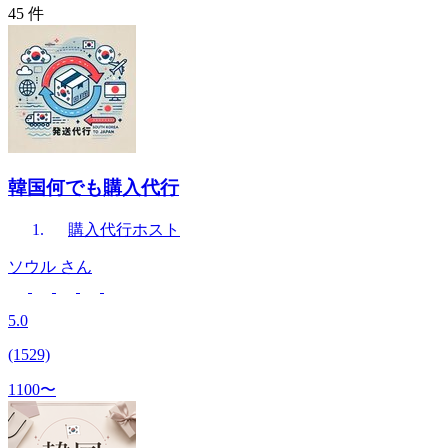
45 件
韓国何でも購入代行
購入代行
ホスト
ソウル
さん
5.0
(1529)
1100〜