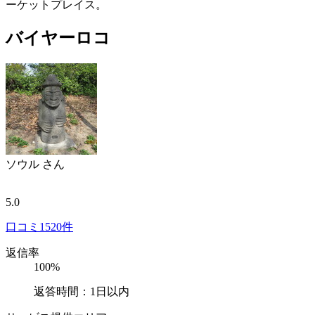
ーケットプレイス。
バイヤーロコ
ソウル
さん
5.0
口コミ
1520件
返信率
100%
返答時間：1日以内