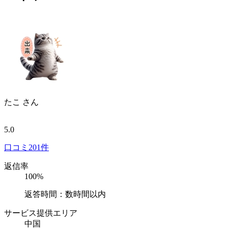
たこ
さん
5.0
口コミ
201件
返信率
100%
返答時間：数時間以内
サービス提供エリア
中国