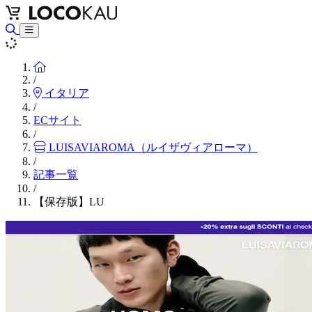
Home
/
イタリア
/
ECサイト
/
LUISAVIAROMA（ルイザヴィアローマ）
/
記事一覧
/
【保存版】LU