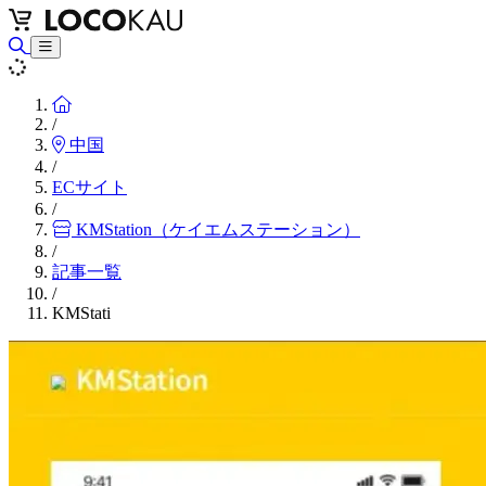
Home
/
中国
/
ECサイト
/
KMStation（ケイエムステーション）
/
記事一覧
/
KMStati