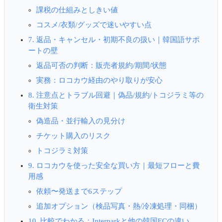
課税の仕組みとしきい値
コスメ/衣類/グッズで迷いやすい点
7. 返品・キャンセル・初期不良の扱い｜韓国語サポ
ートの壁
返品可否の判断：販売者規約/期間/状態
実務：ロコカウ経由のやり取りが安心
8. 注意点とトラブル回避｜偽品/規約/トコジラミ等の
衛生対策
偽造品・並行輸入の見分け
チケット購入のリスク
トコジラミ対策
9. ロコカウを使った安全な買い方｜最短フローと費
用感
依頼〜発送まで6ステップ
追加オプション（検品写真・熱/冷凍処理・同梱）
10. 比較でわかる：Interparkと他の韓国ECの違い