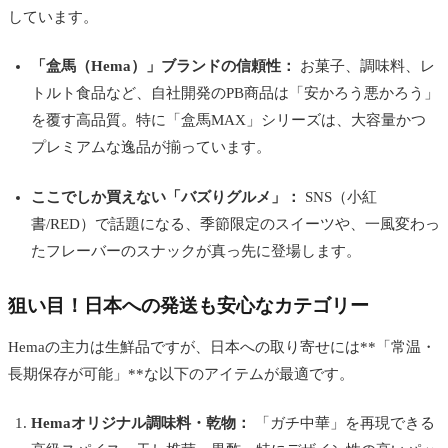
しています。
「盒馬（Hema）」ブランドの信頼性：
お菓子、調味料、レ
トルト食品など、自社開発のPB商品は「安かろう悪かろう」
を覆す高品質。特に「盒馬MAX」シリーズは、大容量かつ
プレミアムな逸品が揃っています。
ここでしか買えない「バズりグルメ」：
SNS（小紅
書/RED）で話題になる、季節限定のスイーツや、一風変わっ
たフレーバーのスナックが真っ先に登場します。
狙い目！日本への発送も安心なカテゴリー
Hemaの主力は生鮮品ですが、日本への取り寄せには**「常温・
長期保存が可能」**な以下のアイテムが最適です。
Hemaオリジナル調味料・乾物：
「ガチ中華」を再現できる