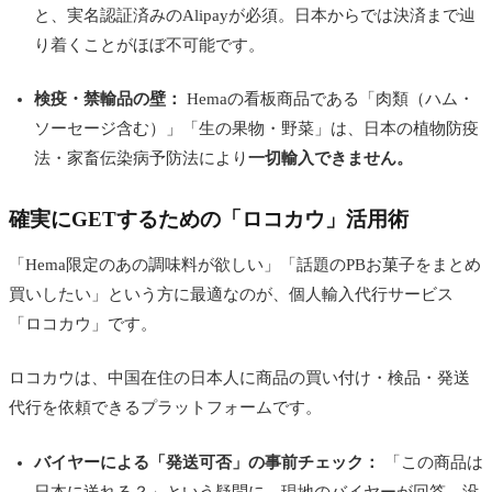
と、実名認証済みのAlipayが必須。日本からでは決済まで辿
り着くことがほぼ不可能です。
検疫・禁輸品の壁：
Hemaの看板商品である「肉類（ハム・
ソーセージ含む）」「生の果物・野菜」は、日本の植物防疫
法・家畜伝染病予防法により
一切輸入できません。
確実にGETするための「ロコカウ」活用術
「Hema限定のあの調味料が欲しい」「話題のPBお菓子をまとめ
買いしたい」という方に最適なのが、個人輸入代行サービス
「ロコカウ」です。
ロコカウは、中国在住の日本人に商品の買い付け・検品・発送
代行を依頼できるプラットフォームです。
バイヤーによる「発送可否」の事前チェック：
「この商品は
日本に送れる？」という疑問に、現地のバイヤーが回答。没