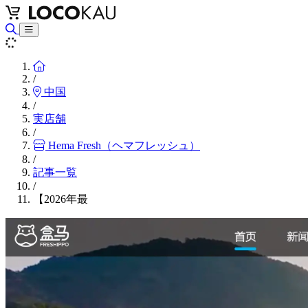
Home
/
中国
/
実店舗
/
Hema Fresh（ヘマフレッシュ）
/
記事一覧
/
【2026年最