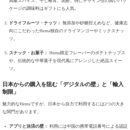
高級スパイス、干し椎茸、黒酢。特にデザイン性の高いパッ
ケージの調味料はギフトにも人気。
ドライフルーツ・ナッツ：
無添加や砂糖控えめなど、健康志
向にこだわったHema独自のドライマンゴーやミックスナッ
ツ。
スナック・お菓子：
Hema限定フレーバーのポテトチップス
や、伝統的な中華菓子を現代風にアレンジした絶品スイー
ツ。
日本からの購入を阻む「デジタルの壁」と「輸入
制限」
魅力的なHemaですが、日本から自力で利用するには2つの大き
な関門があります。
アプリと決済の壁：
利用には中国の携帯電話番号による認証