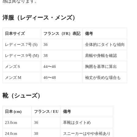
感は異なります。
洋服（レディース・メンズ）
日本サイズ
フランス（FR）表記
備考
レディース 7号 (S)
36
全体的にタイトな傾向
レディース 9号 (M)
38
肩幅や身幅を確認
メンズ S
44〜46
胸囲を基準に算出
メンズ M
46〜48
袖丈が長めな場合も
靴（シューズ）
日本 (cm)
フランス / EU
備考
23.0cm
36
革靴はタイトめ
24.0cm
38
スニーカーはやや余裕あり