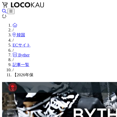
Home
/
韓国
/
ECサイト
/
Byther
/
記事一覧
/
【2026年保