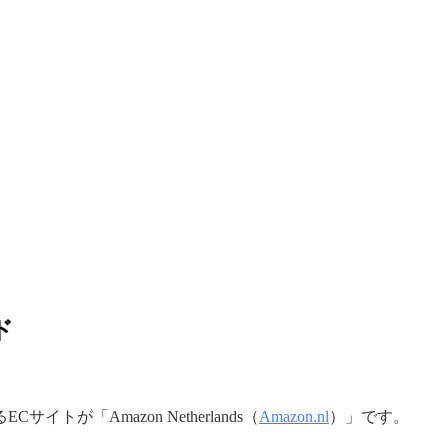
ド
Amazon Netherlands（
Amazon.nl
）」です。