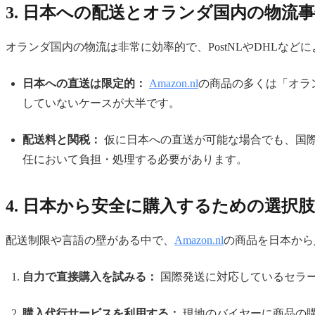
3. 日本への配送とオランダ国内の物流
オランダ国内の物流は非常に効率的で、PostNLやDHL
日本への直送は限定的：
Amazon.nl
の商品の多くは「オラ
していないケースが大半です。
配送料と関税：
仮に日本への直送が可能な場合でも、国
任において負担・処理する必要があります。
4. 日本から安全に購入するための選択肢
配送制限や言語の壁がある中で、
Amazon.nl
の商品を日本から
自力で直接購入を試みる：
国際発送に対応しているセラ
購入代行サービスを利用する：
現地のバイヤーに商品の