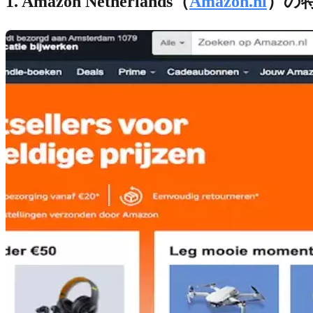
1. Amazon Netherlands（
Amazon.nl
）の