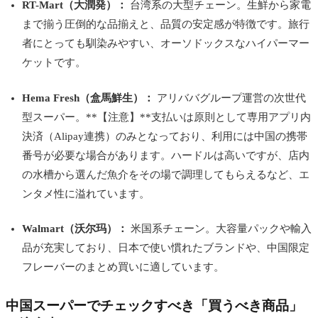
RT-Mart（大潤発）：
台湾系の大型チェーン。生鮮から家電
まで揃う圧倒的な品揃えと、品質の安定感が特徴です。旅行
者にとっても馴染みやすい、オーソドックスなハイパーマー
ケットです。
Hema Fresh（盒馬鮮生）：
アリババグループ運営の次世代
型スーパー。**【注意】**支払いは原則として専用アプリ内
決済（Alipay連携）のみとなっており、利用には中国の携帯
番号が必要な場合があります。ハードルは高いですが、店内
の水槽から選んだ魚介をその場で調理してもらえるなど、エ
ンタメ性に溢れています。
Walmart（沃尔玛）：
米国系チェーン。大容量パックや輸入
品が充実しており、日本で使い慣れたブランドや、中国限定
フレーバーのまとめ買いに適しています。
中国スーパーでチェックすべき「買うべき商品」