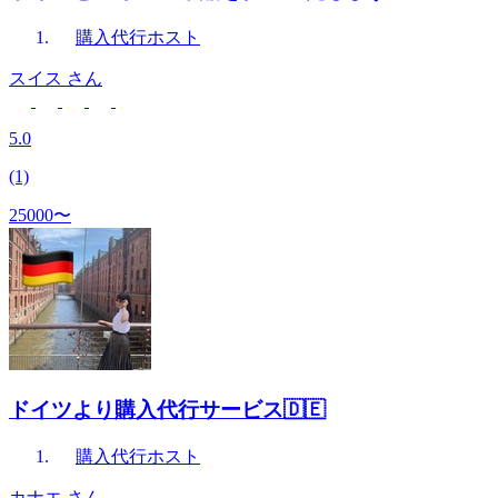
購入代行
ホスト
スイス
さん
5.0
(1)
25000〜
ドイツより購入代行サービス🇩🇪
購入代行
ホスト
カナエ
さん