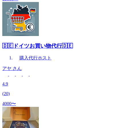
🇩🇪ドイツお買い物代行🇩🇪
購入代行
ホスト
アヤ
さん
4.9
(20)
4000〜