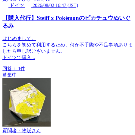
ドイツ
2026/08/02 16:47 (JST)
【購入代行】Steiff x Pokémonのピカチュウぬいぐ
るみ
はじめまして。
こちらを初めて利用するため、何か不手際や不足事項ありま
したら申し訳ございません。
ドイツで購入...
回答：
1件
募集中
質問者：物販さん