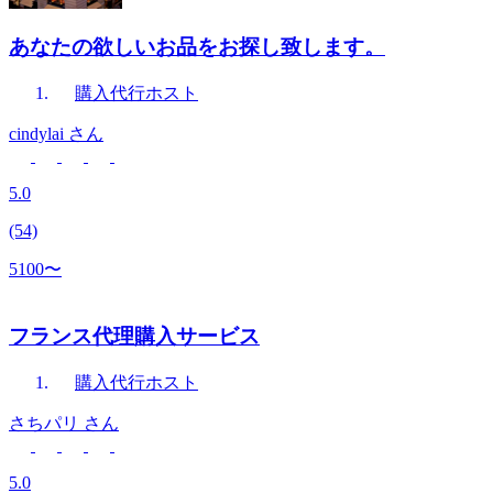
あなたの欲しいお品をお探し致します。
購入代行
ホスト
cindylai
さん
5.0
(54)
5100〜
フランス代理購入サービス
購入代行
ホスト
さちパリ
さん
5.0